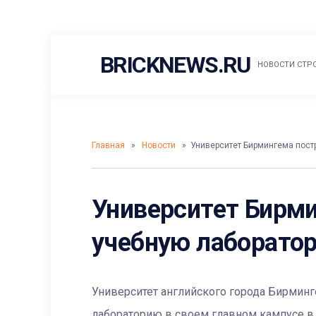
Skip
BRICKNEWS.RU
to
НОВОСТИ СТР
content
Главная
»
Новости
» Университет Бирмингема пост
Университет Бирм
учебную лаборато
Университет английского города Бирмин
лабораторию в своем главном кампусе в 