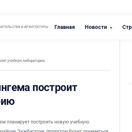
Главная
Новости
Стр
ОИТЕЛЬСТВА И АРХИТЕКТУРЫ
роит учебную лабораторию
ингема построит
рию
гем планирует построить новую учебную
районе Эджбастона, проектом будет заниматься