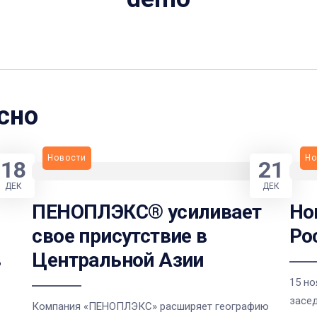
сно
Новости
Но
18
21
ДЕК
ДЕК
ПЕНОПЛЭКС® усиливает
Но
свое присутствие в
Ро
в
Центральной Азии
15 но
засе
Компания «ПЕНОПЛЭКС» расширяет географию